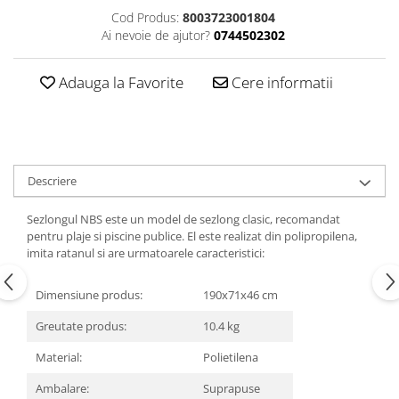
Cod Produs:
8003723001804
Ai nevoie de ajutor?
0744502302
Adauga la Favorite
Cere informatii
Descriere
Sezlongul NBS este un model de sezlong clasic, recomandat
pentru plaje si piscine publice. El este realizat din polipropilena,
imita ratanul si are urmatoarele caracteristici:
Dimensiune produs:
190x71x46 cm
Greutate produs:
10.4 kg
Material:
Polietilena
Ambalare:
Suprapuse