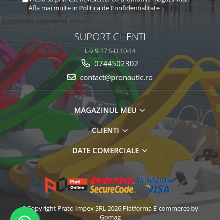
Afla mai multe in
Politica de Confidentialitate
SUPORT CLIENTI
L-v:9-17 S-D:10-14
0744502302
contact@pronautic.ro
MAGAZINUL MEU
CLIENTI
DATE COMERCIALE
©Copyright Prato Impex SRL 2026
Platforma E-commerce by
Gomag