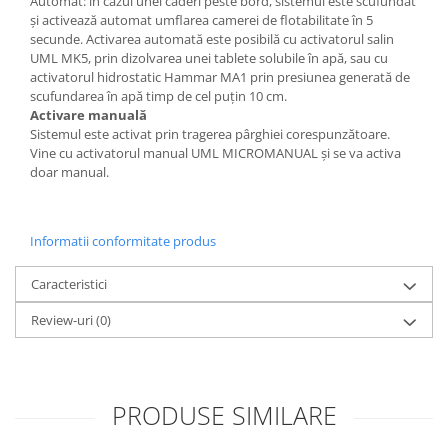
Automat: în cazul unei căderi peste bord, sistemul este scufundat
și activează automat umflarea camerei de flotabilitate în 5
secunde. Activarea automată este posibilă cu activatorul salin
UML MK5, prin dizolvarea unei tablete solubile în apă, sau cu
activatorul hidrostatic Hammar MA1 prin presiunea generată de
scufundarea în apă timp de cel puțin 10 cm.
Activare manuală
Sistemul este activat prin tragerea pârghiei corespunzătoare.
Vine cu activatorul manual UML MICROMANUAL și se va activa
doar manual.
Informatii conformitate produs
Caracteristici
Review-uri
(0)
PRODUSE SIMILARE