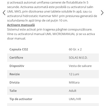
și activează automat umflarea camerei de flotabilitate în 5
secunde. Activarea automată este posibilă cu activatorul salin
UML MK5, prin dizolvarea unei tablete solubile în apă, sau cu
activatorul hidrostatic Hammar MA1 prin presiunea generată de
scufundarea în apă timp de cel puțin 10 cm.
Activare manuală
Sistemul este activat prin tragerea pârghiei corespunzătoare.
Vine cu activatorul manual UML MICROMANUAL și se va activa
doar manual.
Capsula CO2
60 Gr. x 2
Certificre
SOLAS M.E.D.
Dispositiv
Vesta de salvare
Revizie
12 Luni
Divizia
Militara
Talie
Adult
Tip de activator
UML/HR