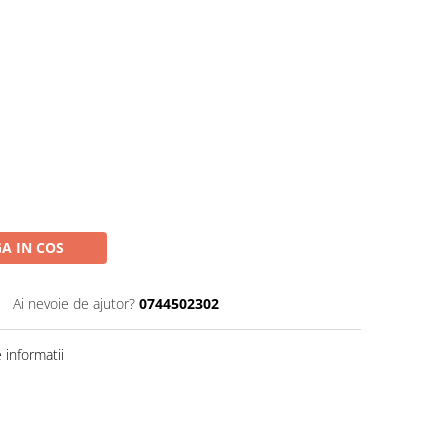
A IN COS
Ai nevoie de ajutor?
0744502302
informatii