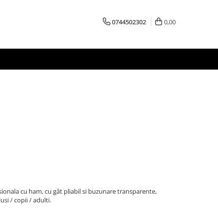
0744502302
0,00
ionala cu ham, cu gât pliabil si buzunare transparente,
si / copii / adulti.