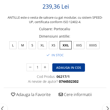
239,36 Lei
ANTILLE este o vesta de salvare cu gat modular, cu sistem SPEED-
UP, certificata conform ISO 12402-4.
Culoare
:
Portocaliu
Dimensiuni antille
:
L
M
S
XL
XS
XXL
XXS
XXXS
IN STOC
ADAUGA IN COS
Cod Produs:
06217/1
Ai nevoie de ajutor?
0744502302
Adauga la Favorite
Cere informatii