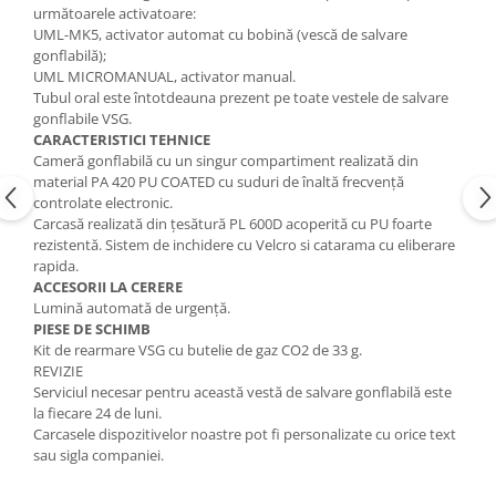
următoarele activatoare:
UML-MK5, activator automat cu bobină (vescă de salvare
gonflabilă);
UML MICROMANUAL, activator manual.
Tubul oral este întotdeauna prezent pe toate vestele de salvare
gonflabile VSG.
CARACTERISTICI TEHNICE
Cameră gonflabilă cu un singur compartiment realizată din
material PA 420 PU COATED cu suduri de înaltă frecvență
controlate electronic.
Carcasă realizată din țesătură PL 600D acoperită cu PU foarte
rezistentă. Sistem de inchidere cu Velcro si catarama cu eliberare
rapida.
ACCESORII LA CERERE
Lumină automată de urgență.
PIESE DE SCHIMB
Kit de rearmare VSG cu butelie de gaz CO2 de 33 g.
REVIZIE
Serviciul necesar pentru această vestă de salvare gonflabilă este
la fiecare 24 de luni.
Carcasele dispozitivelor noastre pot fi personalizate cu orice text
sau sigla companiei.