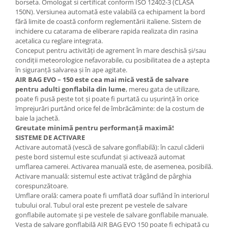
borseta. Omologat si certificat conform ISO 12402-3 (CLASA
150N). Versiunea automată este valabilă ca echipament la bord
fără limite de coastă conform reglementării italiene. Sistem de
inchidere cu catarama de eliberare rapida realizata din rasina
acetalica cu reglare integrata.
Conceput pentru activități de agrement în mare deschisă și/sau
condiții meteorologice nefavorabile, cu posibilitatea de a aștepta
în siguranță salvarea și în ape agitate.
AIR BAG EVO – 150
este cea mai mică vestă de salvare
pentru adulti gonflabila din lume
, mereu gata de utilizare,
poate fi pusă peste tot și poate fi purtată cu ușurință în orice
împrejurări purtând orice fel de îmbrăcăminte: de la costum de
baie la jachetă.
Greutate minimă pentru performanță maximă!
SISTEME DE ACTIVARE
Activare automată (vescă de salvare gonflabilă): în cazul căderii
peste bord sistemul este scufundat și activează automat
umflarea camerei. Activarea manuală este, de asemenea, posibilă.
Activare manuală: sistemul este activat trăgând de pârghia
corespunzătoare.
Umflare orală: camera poate fi umflată doar suflând în interiorul
tubului oral. Tubul oral este prezent pe vestele de salvare
gonflabile automate și pe vestele de salvare gonflabile manuale.
Vesta de salvare gonflabilă AIR BAG EVO 150 poate fi echipată cu