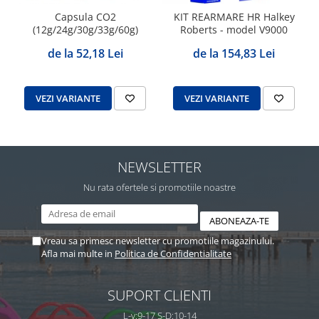
Capsula CO2
KIT REARMARE HR Halkey
(12g/24g/30g/33g/60g)
Roberts - model V9000
de la 52,18 Lei
de la 154,83 Lei
VEZI VARIANTE
VEZI VARIANTE
NEWSLETTER
Nu rata ofertele si promotiile noastre
Vreau sa primesc newsletter cu promotiile magazinului.
Afla mai multe in
Politica de Confidentialitate
SUPORT CLIENTI
L-v:9-17 S-D:10-14