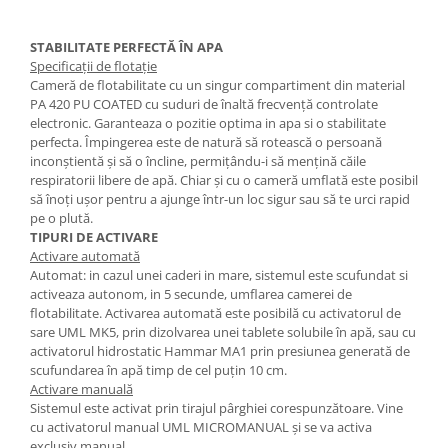
STABILITATE PERFECTĂ ÎN APA
Specificații de flotație
Cameră de flotabilitate cu un singur compartiment din material
PA 420 PU COATED cu suduri de înaltă frecvență controlate
electronic. Garanteaza o pozitie optima in apa si o stabilitate
perfecta. Împingerea este de natură să rotească o persoană
inconștientă și să o încline, permițându-i să mențină căile
respiratorii libere de apă. Chiar și cu o cameră umflată este posibil
să înoți ușor pentru a ajunge într-un loc sigur sau să te urci rapid
pe o plută.
TIPURI DE ACTIVARE
Activare automată
Automat: in cazul unei caderi in mare, sistemul este scufundat si
activeaza autonom, in 5 secunde, umflarea camerei de
flotabilitate. Activarea automată este posibilă cu activatorul de
sare UML MK5, prin dizolvarea unei tablete solubile în apă, sau cu
activatorul hidrostatic Hammar MA1 prin presiunea generată de
scufundarea în apă timp de cel puțin 10 cm.
Activare manuală
Sistemul este activat prin tirajul pârghiei corespunzătoare. Vine
cu activatorul manual UML MICROMANUAL și se va activa
exclusiv manual.