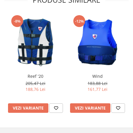
-8%
-12%
Reef '20
Wind
205,47 Lei
183,88 Lei
188,76 Lei
161,77 Lei
VEZI VARIANTE
VEZI VARIANTE