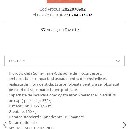
Cod Produs:
2022070502
Ai nevoie de ajutor?
0744502302
Adauga la Favorite
Descriere
Hidrobicicleta Sunny Time 4, dispune de 4 locuri, este o
ambarcatiune compacta si usoara pentru dimensiunile ei,
realizata din fibra de sticla. Este omologata pentru a se folosi atat
pe lacuri cat si pe mare si zone protejate.
Capacitate de incarcare omologata este: 5 persoane ( 4 adulti si
un copil) plus bagaj 375kg.
Dimensiuni: 3,86 x 1,57 m.
Greutate: 150 kg.
Dotarea standard cuprinde: Art. 01 - manere
Dotari optionale:
Art. 02 -
BALUSTRADA INOX